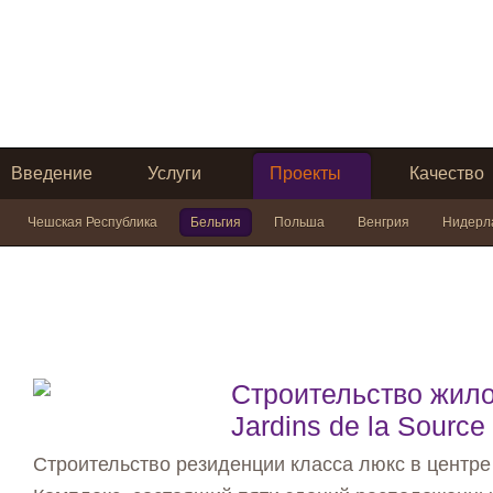
Введение
Услуги
Проекты
Качество
Чешская Республика
Бельгия
Польша
Венгрия
Нидерл
Строительство жило
Jardins de la Source
Строительство резиденции класса люкс в центре