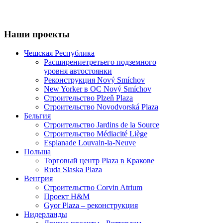
Наши проекты
Чешская Республика
Расширениетретьего подземного
уровня автостоянки
Реконструкция Nový Smíchov
New Yorker в OC Nový Smíchov
Строительство Plzeň Plaza
Строительство Novodvorská Plaza
Бельгия
Строительство Jardins de la Source
Строительство Médiacité Liège
Esplanade Louvain-la-Neuve
Польша
Торговый центр Plaza в Кракове
Ruda Slaska Plaza
Венгрия
Строительство Corvin Atrium
Проект H&M
Gyor Plaza – реконструкция
Нидерланды